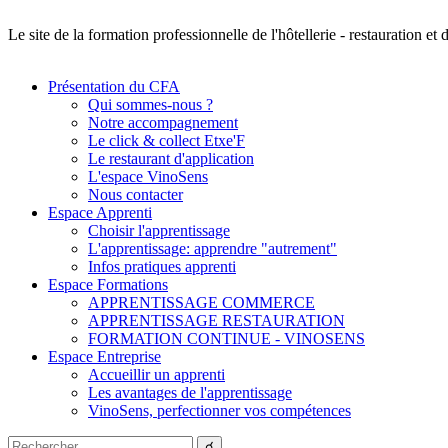
Le site de la formation professionnelle de l'hôtellerie - restauration e
Présentation du CFA
Qui sommes-nous ?
Notre accompagnement
Le click & collect Etxe'F
Le restaurant d'application
L'espace VinoSens
Nous contacter
Espace Apprenti
Choisir l'apprentissage
L'apprentissage: apprendre "autrement"
Infos pratiques apprenti
Espace Formations
APPRENTISSAGE COMMERCE
APPRENTISSAGE RESTAURATION
FORMATION CONTINUE - VINOSENS
Espace Entreprise
Accueillir un apprenti
Les avantages de l'apprentissage
VinoSens, perfectionner vos compétences