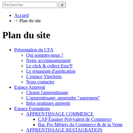
Accueil
> Plan du site
Plan du site
Présentation du CFA
Qui sommes-nous ?
Notre accompagnement
Le click & collect Etxe'F
Le restaurant d'application
L'espace VinoSens
Nous contacter
Espace Apprenti
Choisir l'apprentissage
L'apprentissage: apprendre "autrement"
Infos pratiques apprenti
Espace Formations
APPRENTISSAGE COMMERCE
CAP Équiper Polyvalent de Commerce
Bac Pro Métiers du Commerce & de la Vente
APPRENTISSAGE RESTAURATION