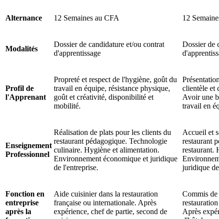
Alternance
12 Semaines au CFA
12 Semaine
Dossier de candidature et/ou contrat
Dossier de 
Modalités
d'apprentissage
d'apprentis
Propreté et respect de l'hygiène, goût du
Présentatio
Profil de
travail en équipe, résistance physique,
clientèle et
l'Apprenant
goût et créativité, disponibilité et
Avoir une 
mobilité.
travail en é
Réalisation de plats pour les clients du
Accueil et s
restaurant pédagogique. Technologie
restaurant 
Enseignement
culinaire. Hygiène et alimentation.
restaurant. 
Professionnel
Environnement économique et juridique
Environnem
de l'entreprise.
juridique de
Fonction en
Aide cuisinier dans la restauration
Commis de r
entreprise
française ou internationale. Après
restauration
après la
expérience, chef de partie, second de
Après expér