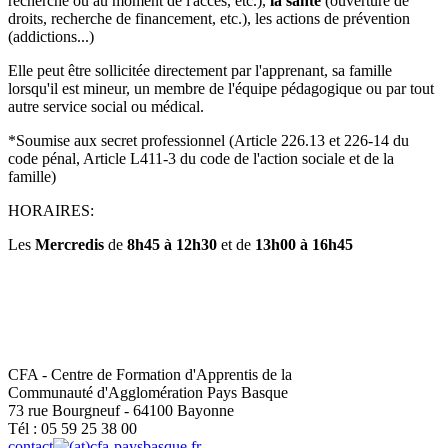
recherche ou au moment de l'accès, etc.),
la santé
(ouverture de
droits, recherche de financement, etc.), les actions de prévention
(addictions...)
Elle peut être sollicitée directement par l'apprenant, sa famille
lorsqu'il est mineur, un membre de l'équipe pédagogique ou par tout
autre service social ou médical.
*Soumise aux secret professionnel (Article 226.13 et 226-14 du
code pénal, Article L411-3 du code de l'action sociale et de la
famille)
HORAIRES:
Les
Mercredis
de
8h45 à 12h30
et de
13h00 à 16h45
CFA - Centre de Formation d'Apprentis de la
Communauté d'Agglomération Pays Basque
73 rue Bourgneuf - 64100 Bayonne
Tél : 05 59 25 38 00
contact
cfa-paysbasque.fr