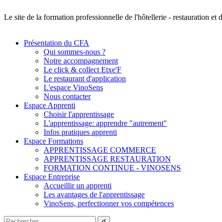
Le site de la formation professionnelle de l'hôtellerie - restauration e
Présentation du CFA
Qui sommes-nous ?
Notre accompagnement
Le click & collect Etxe'F
Le restaurant d'application
L'espace VinoSens
Nous contacter
Espace Apprenti
Choisir l'apprentissage
L'apprentissage: apprendre "autrement"
Infos pratiques apprenti
Espace Formations
APPRENTISSAGE COMMERCE
APPRENTISSAGE RESTAURATION
FORMATION CONTINUE - VINOSENS
Espace Entreprise
Accueillir un apprenti
Les avantages de l'apprentissage
VinoSens, perfectionner vos compétences